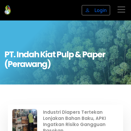
Login
PT. Indah Kiat Pulp & Paper
(Perawang)
Industri Diapers Tertekan
Lonjakan Bahan Baku, APKI
Ingatkan Risiko Gangguan
Pasokan