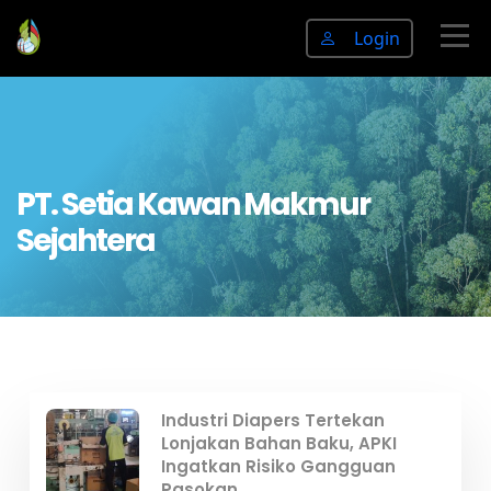
Login
PT. Setia Kawan Makmur
Sejahtera
Industri Diapers Tertekan
Lonjakan Bahan Baku, APKI
Ingatkan Risiko Gangguan
Pasokan