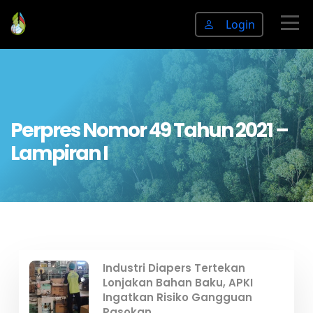
Login
Perpres Nomor 49 Tahun 2021 –
Lampiran I
Industri Diapers Tertekan
Lonjakan Bahan Baku, APKI
Ingatkan Risiko Gangguan
Pasokan