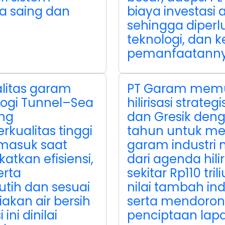
a saing dan
biaya investasi
sehingga diper
teknologi, dan
pemanfaatanny
litas garam
PT Garam memu
logi Tunnel–Sea
hilirisasi strat
ng
dan Gresik deng
kualitas tinggi
tahun untuk me
rmasuk saat
garam industri n
atkan efisiensi,
dari agenda hili
erta
sekitar Rp110 tr
tih dan sesuai
nilai tambah in
iakan air bersih
serta mendoro
ni dinilai
penciptaan lapa