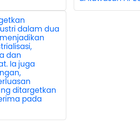
getkan
ustri dalam dua
 menjadikan
ialisasi,
ja dan
. Ia juga
ngan,
erluasan
ang ditargetkan
nerima pada