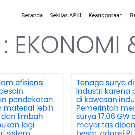
Beranda
Sekilas APKI
Keanggotaan
Be
: EKONOMI 
am efisiensi
Tenaga surya di
 desain
industri karena
gan pendekatan
di kawasan indu
 material lebih
Pemerintah me
, dan limbah
surya 17,06 GW
ukan lagi
mayoritas diban
i sistem
besar, adopsi 