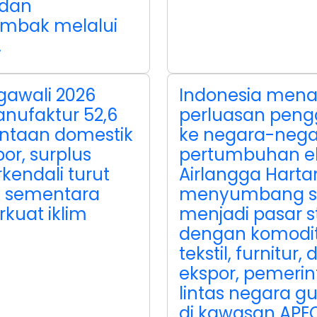
dan
ambak melalui
.
gawali 2026
Indonesia mena
anufaktur 52,6
perluasan peng
intaan domestik
ke negara-neg
por, surplus
pertumbuhan e
kendali turut
Airlangga Hart
, sementara
menyumbang sek
uat iklim
menjadi pasar s
dengan komodita
tekstil, furnitur
ekspor, pemeri
lintas negara g
di kawasan APEC